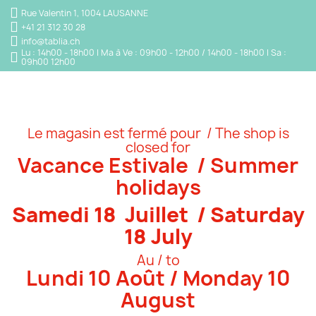
Rue Valentin 1, 1004 LAUSANNE
+41 21 312 30 28
info@tablia.ch
Lu : 14h00 - 18h00 | Ma à Ve : 09h00 - 12h00 / 14h00 - 18h00 | Sa :
09h00 12h00
Le magasin est fermé pour / The shop is
closed for
Vacance Estivale / Summer
holidays
Samedi 18 Juillet / Saturday
18 July
Au / to
Lundi 10 Août / Monday 10
August