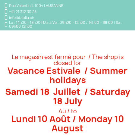
Rue Valentin 1, 1004 LAUSANNE
+41 21 312 30 28
info@tablia.ch
Lu : 14h00 - 18h00 | Ma à Ve : 09h00 - 12h00 / 14h00 - 18h00 | Sa :
09h00 12h00
Le magasin est fermé pour / The shop is
closed for
Vacance Estivale / Summer
holidays
Samedi 18 Juillet / Saturday
18 July
Au / to
Lundi 10 Août / Monday 10
August