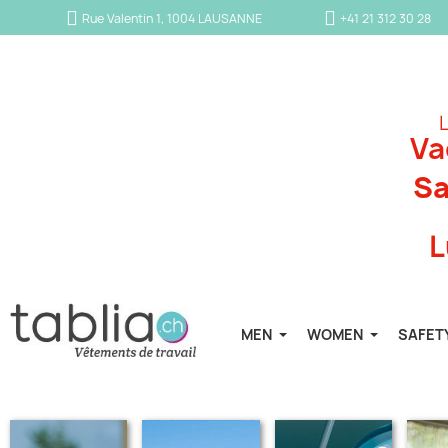
Rue Valentin 1, 1004 LAUSANNE
+41 21 312 30 28
L
Va
Sa
L
MEN
WOMEN
SAFET