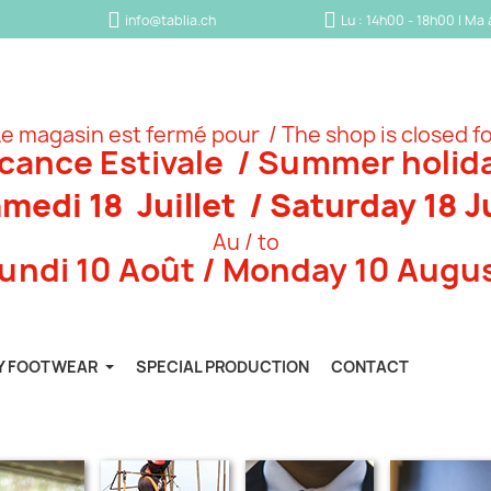
info@tablia.ch
Lu : 14h00 - 18h00 | Ma
e magasin est fermé pour / The shop is closed f
cance Estivale / Summer holid
medi 18 Juillet / Saturday 18 J
Au / to
undi 10 Août / Monday 10 Augu
Y FOOTWEAR
SPECIAL PRODUCTION
CONTACT