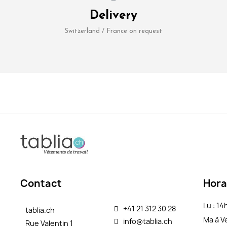
Delivery
Switzerland / France on request
Contact
Hora
Lu : 1
+41 21 312 30 28
tablia.ch
Ma à V
info@tablia.ch
Rue Valentin 1