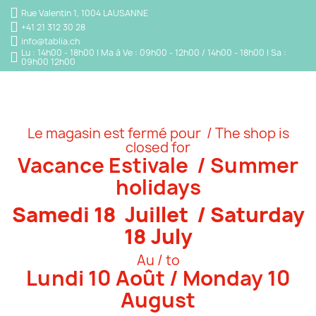
Rue Valentin 1, 1004 LAUSANNE
+41 21 312 30 28
info@tablia.ch
Lu : 14h00 - 18h00 | Ma à Ve : 09h00 - 12h00 / 14h00 - 18h00 | Sa :
09h00 12h00
Le magasin est fermé pour / The shop is
closed for
Vacance Estivale / Summer
holidays
Samedi 18 Juillet / Saturday
18 July
Au / to
Lundi 10 Août / Monday 10
August