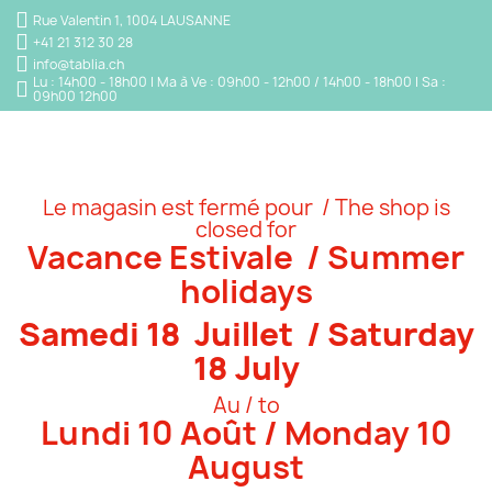
Rue Valentin 1, 1004 LAUSANNE
+41 21 312 30 28
info@tablia.ch
Lu : 14h00 - 18h00 | Ma à Ve : 09h00 - 12h00 / 14h00 - 18h00 | Sa :
09h00 12h00
Le magasin est fermé pour / The shop is
closed for
Vacance Estivale / Summer
holidays
Samedi 18 Juillet / Saturday
18 July
Au / to
Lundi 10 Août / Monday 10
August