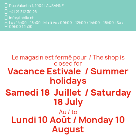
Rue Valentin 1, 1004 LAUSANNE
+41 21 312 30 28
info@tablia.ch
Lu : 14h00 - 18h00 | Ma à Ve : 09h00 - 12h00 / 14h00 - 18h00 | Sa :
09h00 12h00
Le magasin est fermé pour / The shop is
closed for
Vacance Estivale / Summer
holidays
Samedi 18 Juillet / Saturday
18 July
Au / to
Lundi 10 Août / Monday 10
August