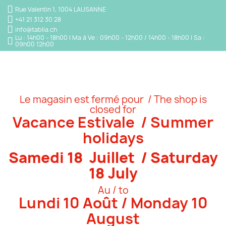
Rue Valentin 1, 1004 LAUSANNE
+41 21 312 30 28
info@tablia.ch
Lu : 14h00 - 18h00 | Ma à Ve : 09h00 - 12h00 / 14h00 - 18h00 | Sa :
09h00 12h00
Le magasin est fermé pour / The shop is
closed for
Vacance Estivale / Summer
holidays
Samedi 18 Juillet / Saturday
18 July
Au / to
Lundi 10 Août / Monday 10
August