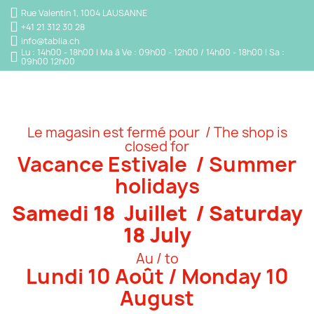
Rue Valentin 1, 1004 LAUSANNE
+41 21 312 30 28
info@tablia.ch
Lu : 14h00 - 18h00 | Ma à Ve : 09h00 - 12h00 / 14h00 - 18h00 | Sa :
09h00 12h00
Le magasin est fermé pour / The shop is
closed for
Vacance Estivale / Summer
holidays
Samedi 18 Juillet / Saturday
18 July
Au / to
Lundi 10 Août / Monday 10
August