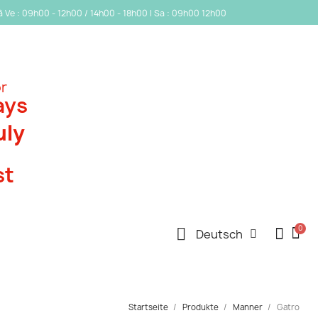
 à Ve : 09h00 - 12h00 / 14h00 - 18h00 | Sa : 09h00 12h00
or
ays
uly
st
Deutsch
Startseite
Produkte
Manner
Gatro