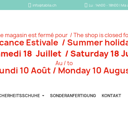
info@tablia.ch
Lu : 14h00 - 18h00 | Ma
e magasin est fermé pour / The shop is closed f
cance Estivale / Summer holid
medi 18 Juillet / Saturday 18 J
Au / to
undi 10 Août / Monday 10 Augu
CHERHEITSSCHUHE
SONDERANFERTIGUNG
KONTAKT