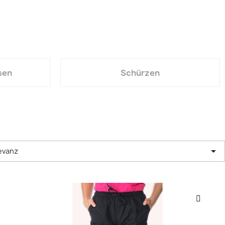
sen
Schürzen

evanz