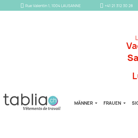
Rue Valentin 1, 1004 LAUSANNE
+41 21 312 30 28
L
Va
Sa
L
MÄNNER
FRAUEN
SI