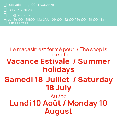
Rue Valentin 1, 1004 LAUSANNE
+41 21 312 30 28
info@tablia.ch
Lu : 14h00 - 18h00 | Ma à Ve : 09h00 - 12h00 / 14h00 - 18h00 | Sa :
09h00 12h00
Le magasin est fermé pour / The shop is
closed for
Vacance Estivale / Summer
holidays
Samedi 18 Juillet / Saturday
18 July
Au / to
Lundi 10 Août / Monday 10
August