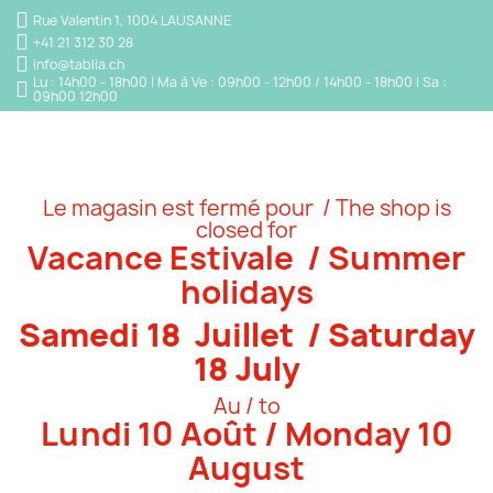
Rue Valentin 1, 1004 LAUSANNE
+41 21 312 30 28
info@tablia.ch
Lu : 14h00 - 18h00 | Ma à Ve : 09h00 - 12h00 / 14h00 - 18h00 | Sa :
09h00 12h00
Le magasin est fermé pour / The shop is
closed for
Vacance Estivale / Summer
holidays
Samedi 18 Juillet / Saturday
18 July
Au / to
Lundi 10 Août / Monday 10
August