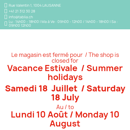
Rue Valentin 1, 1004 LAUSANNE
+41 21 312 30 28
info@tablia.ch
Lu : 14h00 - 18h00 | Ma à Ve : 09h00 - 12h00 / 14h00 - 18h00 | Sa :
09h00 12h00
Le magasin est fermé pour / The shop is
closed for
Vacance Estivale / Summer
holidays
Samedi 18 Juillet / Saturday
18 July
Au / to
Lundi 10 Août / Monday 10
August