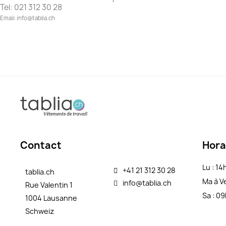
Tel: 021 312 30 28
Email: info@tablia.ch
Contact
Hora
Lu : 1
+41 21 312 30 28
tablia.ch
Ma à V
info@tablia.ch
Rue Valentin 1
Sa : 0
1004 Lausanne
Schweiz