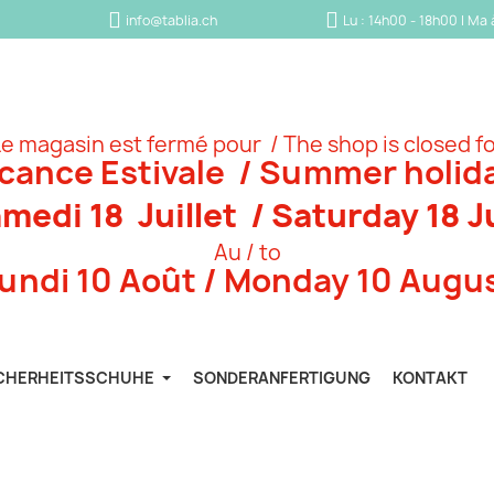
info@tablia.ch
Lu : 14h00 - 18h00 | Ma
e magasin est fermé pour / The shop is closed f
cance Estivale / Summer holid
medi 18 Juillet / Saturday 18 J
Au / to
undi 10 Août / Monday 10 Augu
CHERHEITSSCHUHE
SONDERANFERTIGUNG
KONTAKT