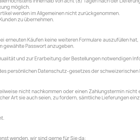
allerhöchstens innerhalb von acht (8) Tagen nach der Lieferun
ckung möglich.
rtikel werden im Allgemeinen nicht zurückgenommen.
m Kunden zu übernehmen.
 erneuten Käufen keine weiteren Formulare auszufüllen hat, is
hm gewählte Passwort anzugeben.
ualität und zur Erarbeitung der Bestellungen notwendigen Inf
 persönlichen Datenschutz-gesetzes der schweizerischen Eid
teilweise nicht nachkommen oder einen Zahlungstermin nicht ei
er Art sie auch seien, zu fordern, sämtliche Lieferungen einz
t.
nst wenden, wir sind gerne für Sie da: