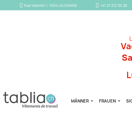
Rue Valentin 1, 1004 LAUSANNE
+41 21 312 30 28
L
Va
Sa
L
MÄNNER
FRAUEN
SI