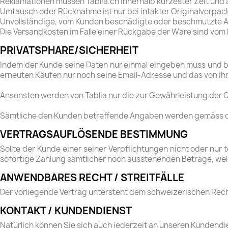
Reklamationen müssen Tablia.ch innerhalb kürzester Zeit und 
Umtausch oder Rücknahme ist nur bei intakter Originalverpa
Unvollständige, vom Kunden beschädigte oder beschmutzte A
Die Versandkosten im Falle einer Rückgabe der Ware sind vo
PRIVATSPHARE/SICHERHEIT
Indem der Kunde seine Daten nur einmal eingeben muss und bei
erneuten Käufen nur noch seine Email-Adresse und das von i
Ansonsten werden von Tablia nur die zur Gewährleistung der Q
Sämtliche den Kunden betreffende Angaben werden gemäss des
VERTRAGSAUFLÖSENDE BESTIMMUNG
Sollte der Kunde einer seiner Verpflichtungen nicht oder nur 
sofortige Zahlung sämtlicher noch ausstehenden Beträge, welch
ANWENDBARES RECHT / STREITFÄLLE
Der vorliegende Vertrag untersteht dem schweizerischen Rech
KONTAKT / KUNDENDIENST
Natürlich können Sie sich auch jederzeit an unseren Kundendie