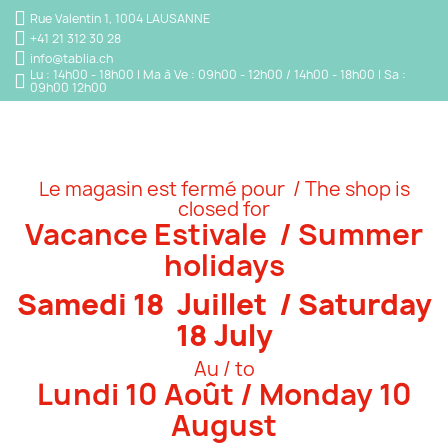
Rue Valentin 1, 1004 LAUSANNE
+41 21 312 30 28
info@tablia.ch
Lu : 14h00 - 18h00 | Ma à Ve : 09h00 - 12h00 / 14h00 - 18h00 | Sa :
09h00 12h00
Le magasin est fermé pour / The shop is
closed for
Vacance Estivale / Summer
holidays
Samedi 18 Juillet / Saturday
18 July
Au / to
Lundi 10 Août / Monday 10
August